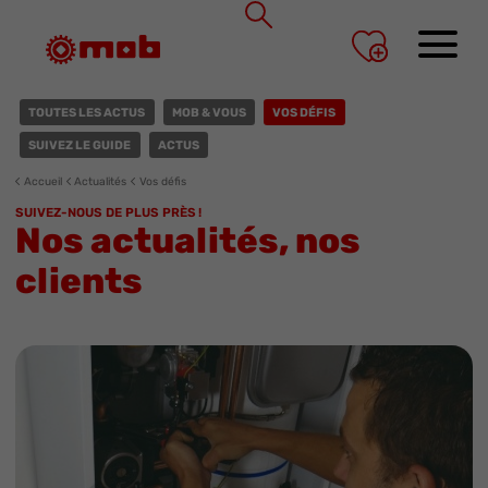
Panneau de gestion des cookies
TOUTES LES ACTUS
MOB & VOUS
VOS DÉFIS
SUIVEZ LE GUIDE
ACTUS
Accueil
Actualités
Vos défis
SUIVEZ-NOUS DE PLUS PRÈS !
Nos actualités, nos
clients