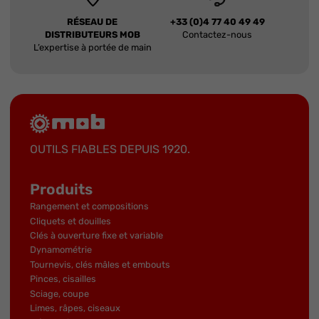
RÉSEAU DE
+33 (0)4 77 40 49 49
DISTRIBUTEURS MOB
Contactez-nous
L’expertise à portée de main
OUTILS FIABLES DEPUIS 1920.
Produits
Rangement et compositions
Cliquets et douilles
Clés à ouverture fixe et variable
Dynamométrie
Tournevis, clés mâles et embouts
Pinces, cisailles
Sciage, coupe
Limes, râpes, ciseaux