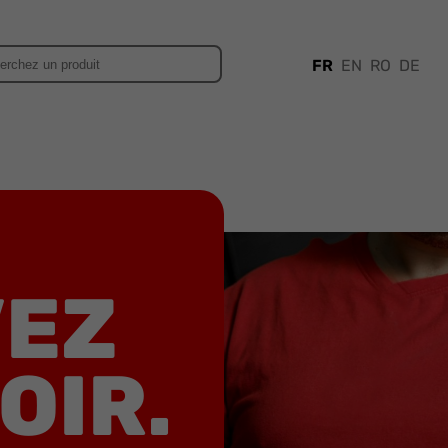
FR
EN
RO
DE
VEZ
OIR.