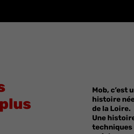
s
Mob, c’est u
 plus
histoire né
de la Loire.
Une histoire
techniques 