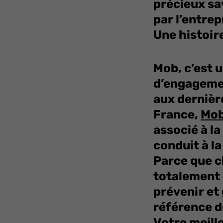
précieux sa
par l’entrep
Une histoir
Mob, c’est u
d’engageme
aux dernièr
France,
Mob 
associé à la
conduit à la
Parce que c
totalement 
prévenir et 
référence do
Votre meille