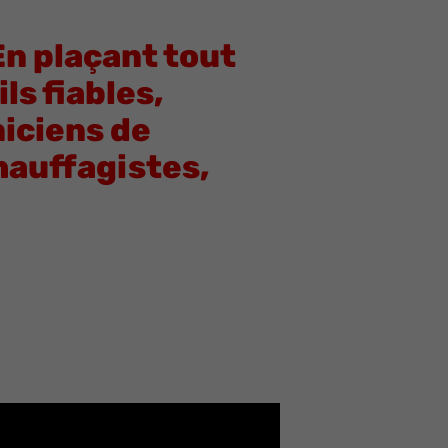
En plaçant tout
ls fiables,
niciens de
hauffagistes,