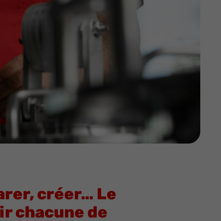
arer, créer… Le
sir chacune de