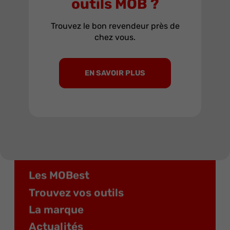
outils MOB ?
Rangement et compositions
Cliquets et douilles
Trouvez le bon revendeur près de
Clés à ouverture fixe et variable
chez vous.
Dynamométrie
Tournevis, clés mâles et embouts
Pinces, cisailles
Sciage, coupe
EN SAVOIR PLUS
Limes, râpes, ciseaux
Métrologie, mesure
Marteaux et outils de frappe industrie
Plomberie, maintenance
Étaux
Découpe-joints
Maintenance générale
Maintenance électricité
Les MOBest
Trouvez vos outils
La marque
Actualités