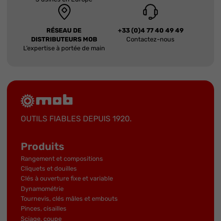
RÉSEAU DE
+33 (0)4 77 40 49 49
DISTRIBUTEURS MOB
Contactez-nous
L’expertise à portée de main
OUTILS FIABLES DEPUIS 1920.
Produits
Rangement et compositions
Cliquets et douilles
Clés à ouverture fixe et variable
Dynamométrie
Tournevis, clés mâles et embouts
Pinces, cisailles
Sciage, coupe