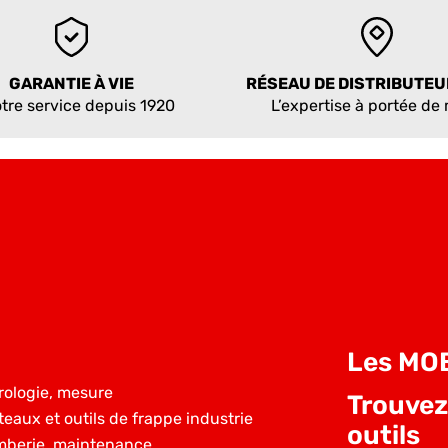
GARANTIE À VIE
RÉSEAU DE DISTRIBUTE
tre service depuis 1920
L’expertise à portée de
Les MO
rologie, mesure
Trouvez
teaux et outils de frappe industrie
outils
mberie, maintenance