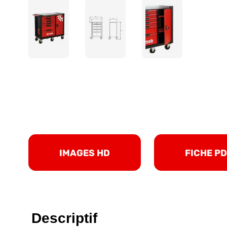
IMAGES HD
FICHE P
Descriptif