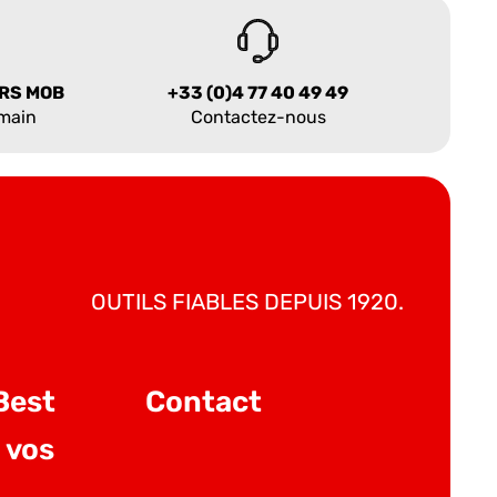
URS MOB
+33 (0)4 77 40 49 49
 main
Contactez-nous
OUTILS FIABLES DEPUIS 1920.
Best
Contact
 vos
Tout refuser