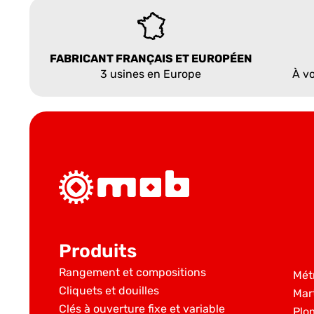
FABRICANT FRANÇAIS ET EUROPÉEN
3 usines en Europe
À vo
Produits
Rangement et compositions
Mét
Cliquets et douilles
Mar
Clés à ouverture fixe et variable
Plo