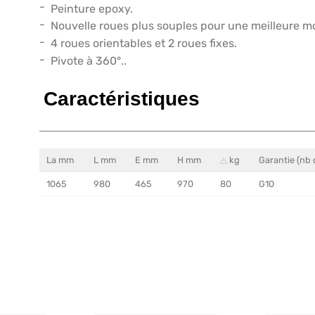
Peinture epoxy.
Nouvelle roues plus souples pour une meilleure mo
4 roues orientables et 2 roues fixes.
Pivote à 360°..
Caractéristiques
La mm
L mm
E mm
H mm
kg
Garantie (nb 
1065
980
465
970
80
G10