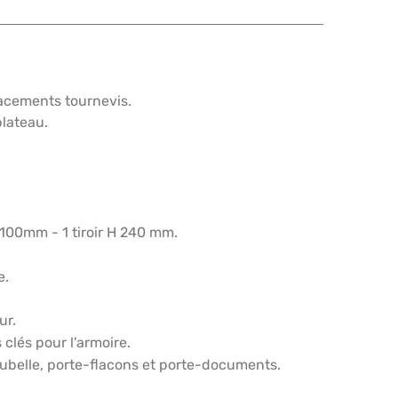
acements tournevis.
plateau.
H 100mm - 1 tiroir H 240 mm.
e.
ur.
 clés pour l'armoire.
poubelle, porte-flacons et porte-documents.