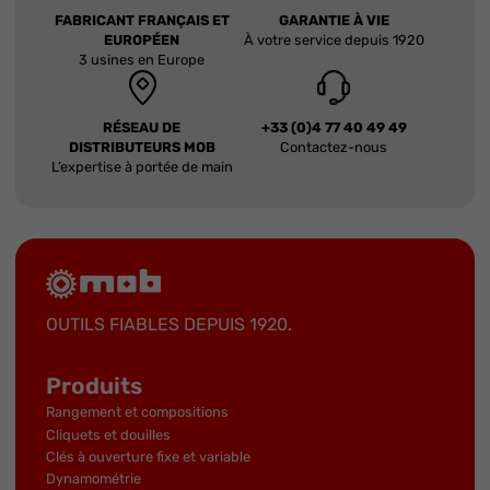
FABRICANT FRANÇAIS ET
GARANTIE À VIE
EUROPÉEN
À votre service depuis 1920
3 usines en Europe
RÉSEAU DE
+33 (0)4 77 40 49 49
DISTRIBUTEURS MOB
Contactez-nous
L’expertise à portée de main
OUTILS FIABLES DEPUIS 1920.
Produits
Rangement et compositions
Cliquets et douilles
Clés à ouverture fixe et variable
Dynamométrie