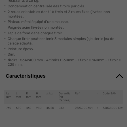
résistants à 25 kg.
Condamnation centralisée des tiroirs par clés.
2 roues orientables dont 1 à frein et 2 roues fixes (livrées non
montées).
Plateau métal équipé d'une mousse.
Poignée acier (livrée non montée).
Tapis de fond dans chaque tiroir.
Chaque tiroir peut contenir 3 modules simples (ajouter le jeu de
calage adapté).
Peinture époxy.
Dim.
tiroirs : 564x400 mm - 4 tiroirs H 60mm - 1 tiroir H 140mm - 1 tiroir H
225 mm..
Caractéristiques
La
L
E
H
kg
Garantie
Ref.
Code EAN
mm
mm
mm
mm
(nb
d'année)
760
680
460
980
46,20
G10
9523000601
1
3303800010499