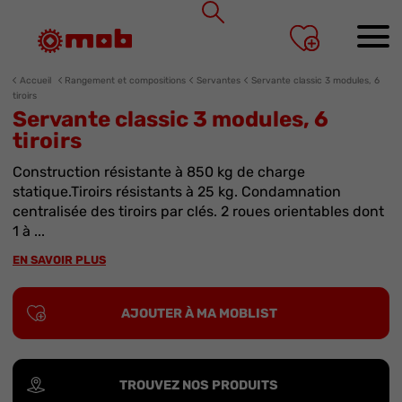
Panneau de gestion des cookies
Accueil
Rangement et compositions
Servantes
Servante classic 3 modules, 6
tiroirs
Servante classic 3 modules, 6
tiroirs
Construction résistante à 850 kg de charge
statique.Tiroirs résistants à 25 kg. Condamnation
centralisée des tiroirs par clés. 2 roues orientables dont
1 à ...
EN SAVOIR PLUS
AJOUTER À MA MOBLIST
TROUVEZ NOS PRODUITS