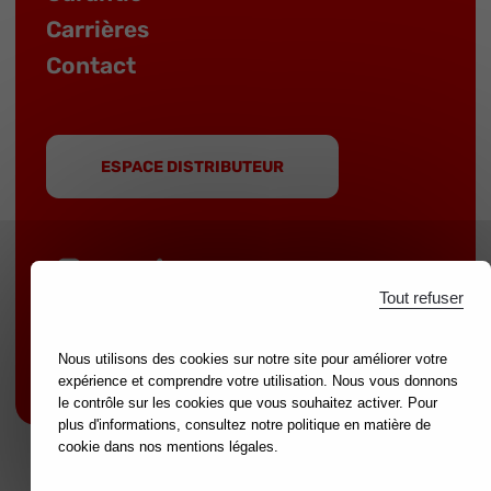
Carrières
Contact
ESPACE DISTRIBUTEUR
Tout refuser
MOB est une marque du groupe
NOVALIA
|
Marques partenaires :
mondelin.fr
-
leborgne.fr
Nous utilisons des cookies sur notre site pour améliorer votre
Mentions légales
expérience et comprendre votre utilisation. Nous vous donnons
le contrôle sur les cookies que vous souhaitez activer. Pour
plus d'informations, consultez notre politique en matière de
cookie dans nos mentions légales.