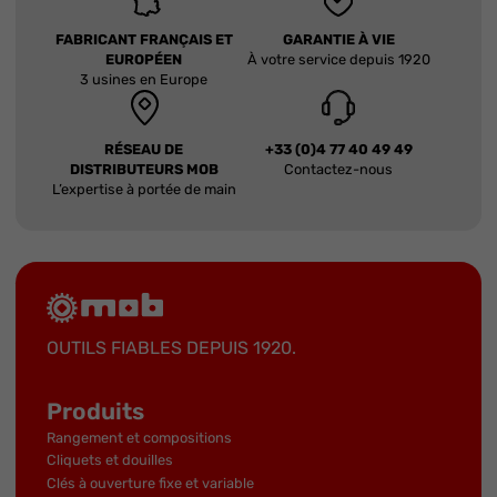
FABRICANT FRANÇAIS ET
GARANTIE À VIE
EUROPÉEN
À votre service depuis 1920
3 usines en Europe
RÉSEAU DE
+33 (0)4 77 40 49 49
DISTRIBUTEURS MOB
Contactez-nous
L’expertise à portée de main
OUTILS FIABLES DEPUIS 1920.
Produits
Rangement et compositions
Cliquets et douilles
Clés à ouverture fixe et variable