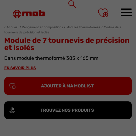
Panneau de gestion des cookies
Accueil
Rangement et compositions
Modules thermoformés
Module de 7
tournevis de précision et isolés
Module de 7 tournevis de précision
et isolés
Dans module thermoformé 385 x 165 mm
EN SAVOIR PLUS
AJOUTER À MA MOBLIST
TROUVEZ NOS PRODUITS