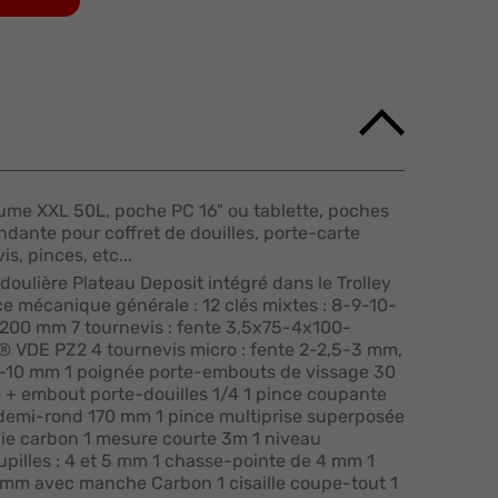
lume XXL 50L, poche PC 16" ou tablette, poches
dante pour coffret de douilles, porte-carte
s, pinces, etc...
oulière Plateau Deposit intégré dans le Trolley
e mécanique générale : 12 clés mixtes : 8-9-10-
 200 mm 7 tournevis : fente 3,5x75-4x100-
® VDE PZ2 4 tournevis micro : fente 2-2,5-3 mm,
-8-10 mm 1 poignée porte-embouts de vissage 30
+ embout porte-douilles 1/4 1 pince coupante
 demi-rond 170 mm 1 pince multiprise superposée
ie carbon 1 mesure courte 3m 1 niveau
pilles : 4 et 5 mm 1 chasse-pointe de 4 mm 1
mm avec manche Carbon 1 cisaille coupe-tout 1