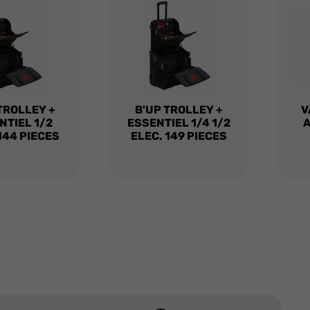
TROLLEY +
B'UP TROLLEY +
V
NTIEL 1/2
ESSENTIEL 1/4 1/2
A
144 PIECES
ELEC. 149 PIECES