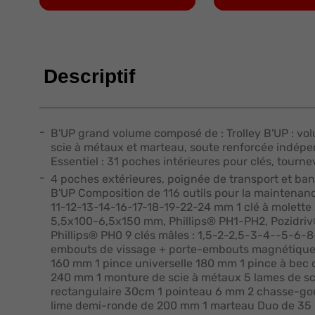
Descriptif
B'UP grand volume composé de : Trolley B'UP : vo
scie à métaux et marteau, soute renforcée indépen
Essentiel : 31 poches intérieures pour clés, tournevi
4 poches extérieures, poignée de transport et band
B'UP Composition de 116 outils pour la maintenanc
11-12-13-14-16-17-18-19-22-24 mm 1 clé à molette
5,5x100-6,5x150 mm, Phillips® PH1-PH2, Pozidriv
Phillips® PH0 9 clés mâles : 1,5-2-2,5-3-4--5-6
embouts de vissage + porte-embouts magnétique 
160 mm 1 pince universelle 180 mm 1 pince à bec
240 mm 1 monture de scie à métaux 5 lames de sc
rectangulaire 30cm 1 pointeau 6 mm 2 chasse-gou
lime demi-ronde de 200 mm 1 marteau Duo de 35 