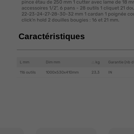
pince étau de 250 mm 1 cutter avec lame de 18 mm 
accessoires 1/2", 6 pans - 28 outils 1 cliquet 21 d
22-23-24-27-28-30-32 mm 1 cardan 1 poignée coul
click'n hold 2 douilles bougies : 16 et 21 mm.
Caractéristiques
L mm
Dim mm
kg
Garantie (nb d
116 outils
1000x530x410mm
23,3
IN