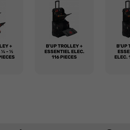
LEY +
B'UP TROLLEY +
B'UP 
 ¼ - ½
ESSENTIEL ELEC.
ESSE
 PIECES
116 PIECES
ELEC. 