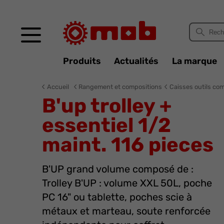
Panneau de gestion des cookies
Produits
Actualités
La marque
Accueil
Rangement et compositions
Caisses outils co
B'up trolley +
essentiel 1/2
maint. 116 pieces
B'UP grand volume composé de :
Trolley B'UP : volume XXL 50L, poche
PC 16" ou tablette, poches scie à
métaux et marteau, soute renforcée