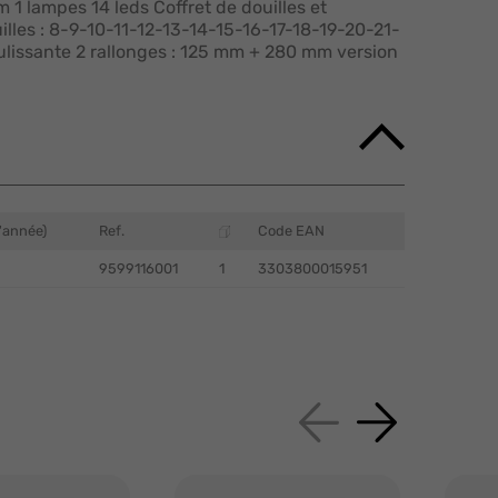
1 lampes 14 leds Coffret de douilles et
ouilles : 8-9-10-11-12-13-14-15-16-17-18-19-20-21-
issante 2 rallonges : 125 mm + 280 mm version
'année)
Ref.
Code EAN
9599116001
1
3303800015951