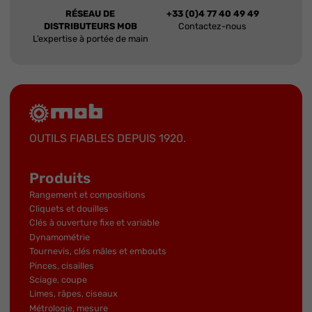
RÉSEAU DE
+33 (0)4 77 40 49 49
DISTRIBUTEURS MOB
Contactez-nous
L’expertise à portée de main
OUTILS FIABLES DEPUIS 1920.
Produits
Rangement et compositions
Cliquets et douilles
Clés à ouverture fixe et variable
Dynamométrie
Tournevis, clés mâles et embouts
Pinces, cisailles
Sciage, coupe
Limes, râpes, ciseaux
Métrologie, mesure