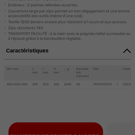
Extérieur : 2 poches latérales ouvertes.
L’ouverture large par zips permet un bon dégagement et une bonne
accessibilité des outils (même d’une scie).
Textile 1200 deniers encore plus résistant à l’usure et aux accrocs.
Zips résistants YKK.
TRANSPORT FACILITÉ : à la main avec la poignée métal surmoulée ou
à l’épaule grâce à la bandoulière réglable..
Caractéristiques
Dim mm
L
l
H
g
Garantie
Ref.
Code E
mm
mm
mm
(nb
d'année)
450x200x365
450
200
365
2640
G5
9591000001
1
330380