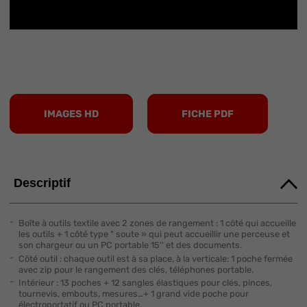
IMAGES HD
FICHE PDF
Descriptif
Boîte à outils textile avec 2 zones de rangement : 1 côté qui accueille
les outils + 1 côté type " soute » qui peut accueillir une perceuse et
son chargeur ou un PC portable 15'' et des documents.
Côté outil : chaque outil est à sa place, à la verticale: 1 poche fermée
avec zip pour le rangement des clés, téléphones portable.
Intérieur : 13 poches + 12 sangles élastiques pour clés, pinces,
tournevis, embouts, mesures…+ 1 grand vide poche pour
électroportatif ou PC portable.