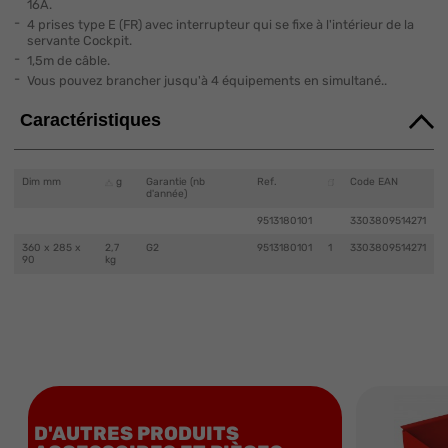
16A.
4 prises type E (FR) avec interrupteur qui se fixe à l'intérieur de la
servante Cockpit.
1,5m de câble.
Vous pouvez brancher jusqu'à 4 équipements en simultané..
Caractéristiques
Dim mm
g
Garantie (nb
Ref.
Code EAN
d'année)
9513180101
3303809514271
360 x 285 x
2,7
G2
9513180101
1
3303809514271
90
kg
D'AUTRES PRODUITS