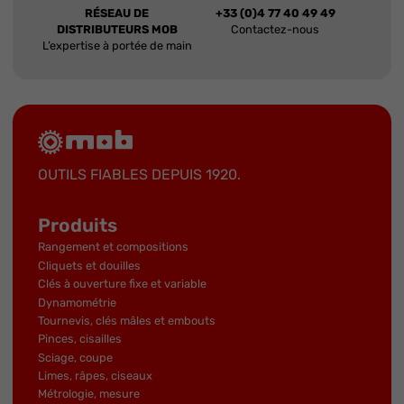
RÉSEAU DE
+33 (0)4 77 40 49 49
DISTRIBUTEURS MOB
Contactez-nous
L’expertise à portée de main
OUTILS FIABLES DEPUIS 1920.
Produits
Rangement et compositions
Cliquets et douilles
Clés à ouverture fixe et variable
Dynamométrie
Tournevis, clés mâles et embouts
Pinces, cisailles
Sciage, coupe
Limes, râpes, ciseaux
Métrologie, mesure