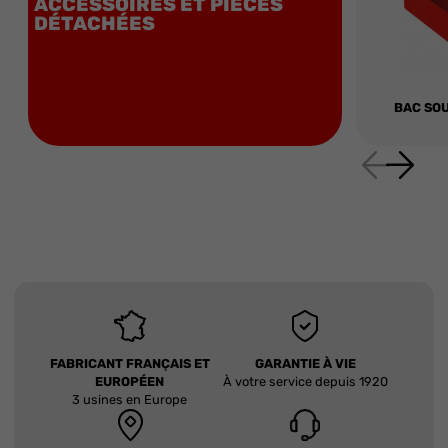
ACCESSOIRES ET PIÈCES
DÉTACHÉES
BAC SOU
FABRICANT FRANÇAIS ET
GARANTIE À VIE
EUROPÉEN
À votre service depuis 1920
3 usines en Europe