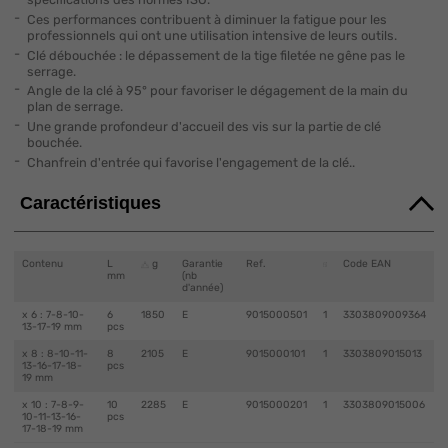
Ces performances contribuent à diminuer la fatigue pour les
professionnels qui ont une utilisation intensive de leurs outils.
Clé débouchée : le dépassement de la tige filetée ne gêne pas le
serrage.
Angle de la clé à 95° pour favoriser le dégagement de la main du
plan de serrage.
Une grande profondeur d'accueil des vis sur la partie de clé
bouchée.
Chanfrein d'entrée qui favorise l'engagement de la clé..
Caractéristiques
Contenu
L
g
Garantie
Ref.
Code EAN
mm
(nb
d'année)
x 6 : 7-8-10-
6
1850
E
9015000501
1
3303809009364
13-17-19 mm
pcs
x 8 : 8-10-11-
8
2105
E
9015000101
1
3303809015013
13-16-17-18-
pcs
19 mm
x 10 : 7-8-9-
10
2285
E
9015000201
1
3303809015006
10-11-13-16-
pcs
17-18-19 mm