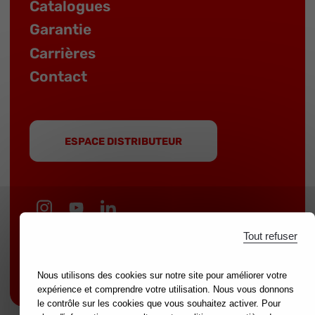
Catalogues
Garantie
Carrières
Contact
ESPACE DISTRIBUTEUR
Tout refuser
MOB est une marque du groupe
NOVALIA
|
Marques partenaires :
mondelin.fr
-
leborgne.fr
Nous utilisons des cookies sur notre site pour améliorer votre
Mentions légales
expérience et comprendre votre utilisation. Nous vous donnons
le contrôle sur les cookies que vous souhaitez activer. Pour