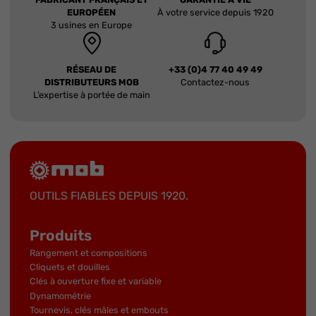
EUROPÉEN
À votre service depuis 1920
3 usines en Europe
RÉSEAU DE
+33 (0)4 77 40 49 49
DISTRIBUTEURS MOB
Contactez-nous
L’expertise à portée de main
OUTILS FIABLES DEPUIS 1920.
Produits
Rangement et compositions
Cliquets et douilles
Clés à ouverture fixe et variable
Dynamométrie
Tournevis, clés mâles et embouts