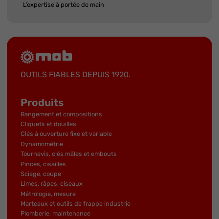
L’expertise à portée de main
OUTILS FIABLES DEPUIS 1920.
Produits
Rangement et compositions
Cliquets et douilles
Clés à ouverture fixe et variable
Dynamométrie
Tournevis, clés mâles et embouts
Pinces, cisailles
Sciage, coupe
Limes, râpes, ciseaux
Métrologie, mesure
Marteaux et outils de frappe industrie
Plomberie, maintenance