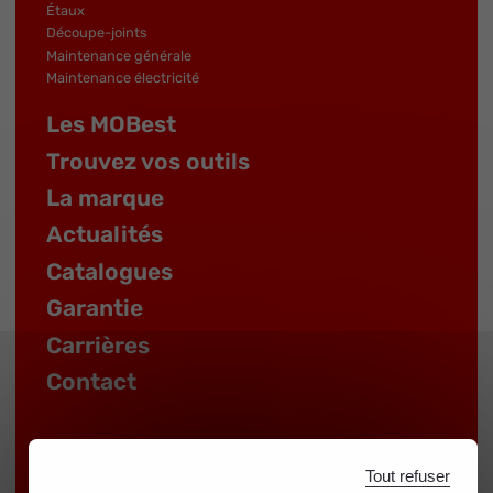
Étaux
Découpe-joints
Maintenance générale
Maintenance électricité
Les MOBest
Trouvez vos outils
La marque
Actualités
Catalogues
Garantie
Carrières
Contact
Tout refuser
ESPACE DISTRIBUTEUR