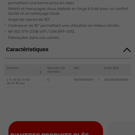
permettant une bonne prise en main.
Reliefs et marquages doux réalisés en forge à froid pour un confort
tactile et un nettoyage facile.
Angle de reprise de 30° .
Inclinaison de 15° permettant une utilisation en milieux étroits.
NF ISO 1711-3318-691 / DIN 899-3113.
Fabriquées dans nos usines..
Caractéristiques
Contenu
Garantie (nb
Ref.
Code EAN
g
d'année)
x 7 : 8-10-11-13-
E
9000M07001
1
3303809014047
14-17-19 mm