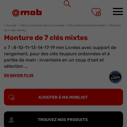
Panneau de gestion des cookies
Accueil
Clés à ouverture fixe et variable
Clés mixtes professionnelles
Monture
de 7 clés mixtes
Monture de 7 clés mixtes
x 7 : 8-10-11-13-14-17-19 mm Livrées avec support de
rangement, pour des clés toujours ordonnées et à
portée de main : inventaire en un coup d'oeil et
sélection ...
EN SAVOIR PLUS
AJOUTER À MA MOBLIST
TROUVEZ NOS PRODUITS