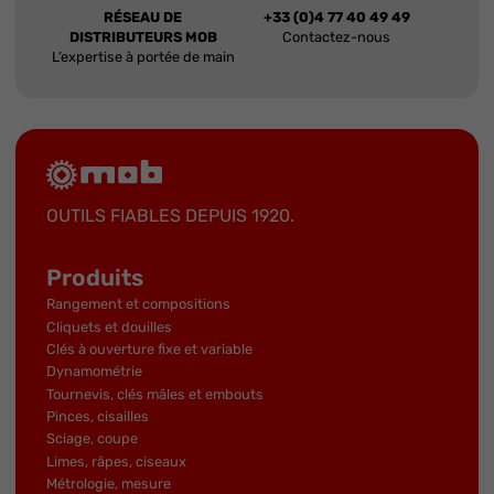
RÉSEAU DE
+33 (0)4 77 40 49 49
DISTRIBUTEURS MOB
Contactez-nous
L’expertise à portée de main
OUTILS FIABLES DEPUIS 1920.
Produits
Rangement et compositions
Cliquets et douilles
Clés à ouverture fixe et variable
Dynamométrie
Tournevis, clés mâles et embouts
Pinces, cisailles
Sciage, coupe
Limes, râpes, ciseaux
Métrologie, mesure