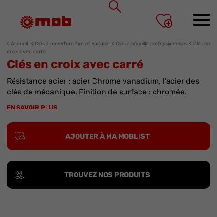
Panneau de gestion des cookies
Accueil
Clés à ouverture fixe et variable
Clés à béquille professionnelles
Clés en
croix avec carré
Clés en croix avec carré
Résistance acier : acier Chrome vanadium, l’acier des
clés de mécanique. Finition de surface : chromée.
EN SAVOIR PLUS
AJOUTER À MA MOBLIST
TROUVEZ NOS PRODUITS