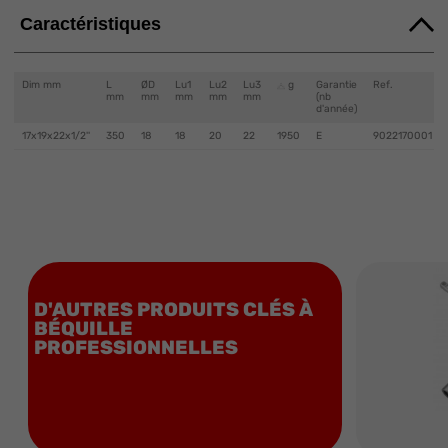
Caractéristiques
Dim mm
L
ØD
Lu1
Lu2
Lu3
g
Garantie
Ref.
mm
mm
mm
mm
mm
(nb
d'année)
17x19x22x1/2''
350
18
18
20
22
1950
E
9022170001
D'AUTRES PRODUITS CLÉS À
BÉQUILLE
PROFESSIONNELLES