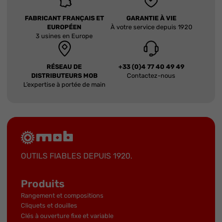
FABRICANT FRANÇAIS ET
GARANTIE À VIE
EUROPÉEN
À votre service depuis 1920
3 usines en Europe
RÉSEAU DE
+33 (0)4 77 40 49 49
DISTRIBUTEURS MOB
Contactez-nous
L’expertise à portée de main
OUTILS FIABLES DEPUIS 1920.
Produits
Rangement et compositions
Cliquets et douilles
Clés à ouverture fixe et variable