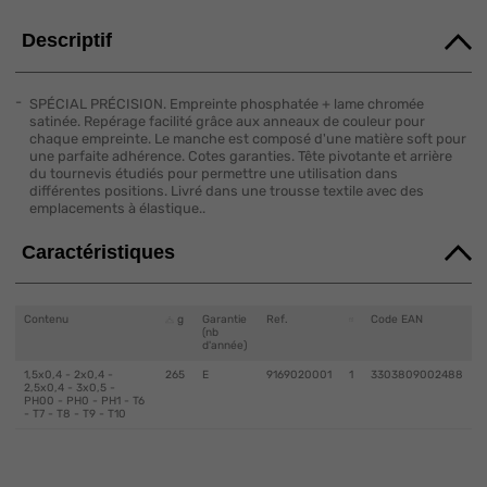
Descriptif
SPÉCIAL PRÉCISION. Empreinte phosphatée + lame chromée
satinée. Repérage facilité grâce aux anneaux de couleur pour
chaque empreinte. Le manche est composé d'une matière soft pour
une parfaite adhérence. Cotes garanties. Tête pivotante et arrière
du tournevis étudiés pour permettre une utilisation dans
différentes positions. Livré dans une trousse textile avec des
emplacements à élastique..
Caractéristiques
Contenu
g
Garantie
Ref.
Code EAN
(nb
d'année)
1,5x0,4 - 2x0,4 -
265
E
9169020001
1
3303809002488
2,5x0,4 - 3x0,5 -
PH00 - PH0 - PH1 - T6
- T7 - T8 - T9 - T10