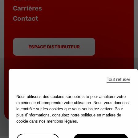
Carrières
Contact
ESPACE DISTRIBUTEUR
Tout refuser
MOB est une marque du groupe
NOVALIA
|
Marques partenaires :
mondelin.fr
-
leborgne.fr
Nous utilisons des cookies sur notre site pour améliorer votre
expérience et comprendre votre utilisation. Nous vous donnons
Mentions légales
le contrôle sur les cookies que vous souhaitez activer. Pour
plus d'informations, consultez notre politique en matière de
cookie dans nos mentions légales.