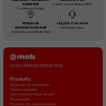
EUROPÉEN
À votre service depuis 1920
3 usines en Europe
RÉSEAU DE
+33 (0)4 77 40 49 49
DISTRIBUTEURS MOB
Contactez-nous
L’expertise à portée de main
OUTILS FIABLES DEPUIS 1920.
Produits
Rangement et compositions
Cliquets et douilles
Clés à ouverture fixe et variable
Dynamométrie
Tournevis, clés mâles et embouts