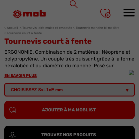
Panneau de gestion des cookies
Accueil
Tournevis, clés mâles et embouts
Tournevis manche bi-matière
Tournevis court à fente
Tournevis court à fente
ERGONOMIE. Combinaison de 2 matières : Néoprène et
polypropylène. Un couple très puissant grâce à la forme
hexalobée et au diamètre du manche. Posé sur ...
EN SAVOIR PLUS
AJOUTER À MA MOBLIST
TROUVEZ NOS PRODUITS