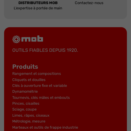
DISTRIBUTEURS MOB
Contactez-nous
L’expertise à portée de main
OUTILS FIABLES DEPUIS 1920.
Produits
Rangement et compositions
Cliquets et douilles
Clés à ouverture fixe et variable
Dynamométrie
Tournevis, clés mâles et embouts
Pinces, cisailles
Sciage, coupe
Limes, râpes, ciseaux
Métrologie, mesure
Marteaux et outils de frappe industrie