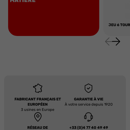
MATIÈRE
JEU 6 TOUR
FABRICANT FRANÇAIS ET
GARANTIE À VIE
EUROPÉEN
À votre service depuis 1920
3 usines en Europe
RÉSEAU DE
+33 (0)4 77 40 49 49