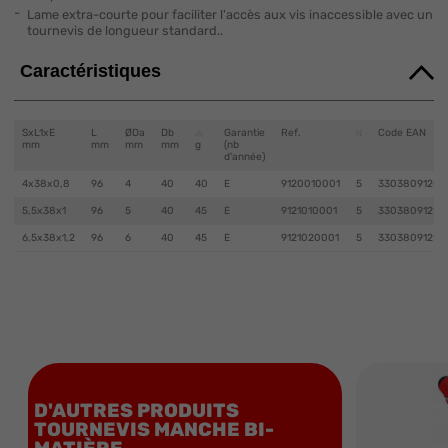
Lame extra-courte pour faciliter l'accès aux vis inaccessible avec un
tournevis de longueur standard..
Caractéristiques
SxL1xE
L
ØDa
Db
Garantie
Ref.
Code EAN
mm
mm
mm
mm
g
(nb
d'année)
4x38x0,8
96
4
40
40
E
9120010001
5
33038091200
5,5x38x1
96
5
40
45
E
9121010001
5
330380912101
6,5x38x1,2
96
6
40
45
E
9121020001
5
33038091210
D'AUTRES PRODUITS
TOURNEVIS MANCHE BI-