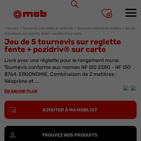
Panneau de gestion des cookies
Accueil
Tournevis, clés mâles et embouts
Tournevis manche bi-matière
Jeu de
5 tournevis sur reglette fente + pozidriv® sur carte
Jeu de 5 tournevis sur reglette
fente + pozidriv® sur carte
Livré avec une réglette pour le rangement mural.
Tournevis conforme aux normes NF ISO 2380 - NF ISO
8764. ERGONOMIE. Combinaison de 2 matières :
Néoprène et ...
EN SAVOIR PLUS
AJOUTER À MA MOBLIST
TROUVEZ NOS PRODUITS