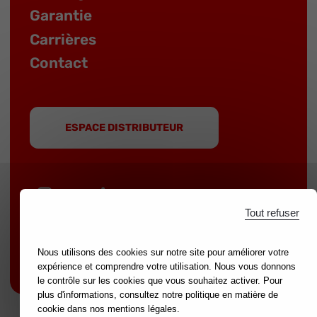
Garantie
Carrières
Contact
ESPACE DISTRIBUTEUR
Tout refuser
MOB est une marque du groupe
NOVALIA
|
Marques partenaires :
mondelin.fr
-
leborgne.fr
Nous utilisons des cookies sur notre site pour améliorer votre
Mentions légales
expérience et comprendre votre utilisation. Nous vous donnons
le contrôle sur les cookies que vous souhaitez activer. Pour
plus d'informations, consultez notre politique en matière de
cookie dans nos mentions légales.