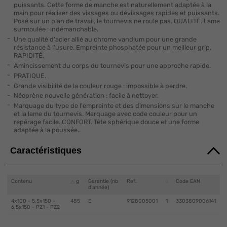
puissants. Cette forme de manche est naturellement adaptée à la
main pour réaliser des vissages ou dévissages rapides et puissants.
Posé sur un plan de travail, le tournevis ne roule pas. QUALITÉ. Lame
surmoulée : indémanchable.
Une qualité d'acier allié au chrome vandium pour une grande
résistance à l'usure. Empreinte phosphatée pour un meilleur grip.
RAPIDITÉ.
Amincissement du corps du tournevis pour une approche rapide.
PRATIQUE.
Grande visibilité de la couleur rouge : impossible à perdre.
Néoprène nouvelle génération : facile à nettoyer.
Marquage du type de l'empreinte et des dimensions sur le manche
et la lame du tournevis. Marquage avec code couleur pour un
repérage facile. CONFORT. Tête sphérique douce et une forme
adaptée à la poussée..
Caractéristiques
Contenu
g
Garantie (nb
Ref.
Code EAN
d'année)
4x100 - 5,5x150 -
485
E
9128005001
1
3303809006141
6,5x150 - PZ1 - PZ2