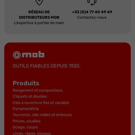
RÉSEAU DE
+33 (0)4 77 40 49 49
DISTRIBUTEURS MOB
Contactez-nous
L’expertise à portée de main
OUTILS FIABLES DEPUIS 1920.
Produits
Rangement et compositions
Cliquets et douilles
Clés à ouverture fixe et variable
Dynamométrie
Tournevis, clés mâles et embouts
Pinces, cisailles
Sciage, coupe
Limes, râpes, ciseaux