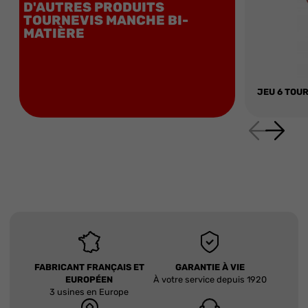
D'AUTRES PRODUITS
TOURNEVIS MANCHE BI-
MATIÈRE
JEU 6 TOUR
FABRICANT FRANÇAIS ET
GARANTIE À VIE
EUROPÉEN
À votre service depuis 1920
3 usines en Europe