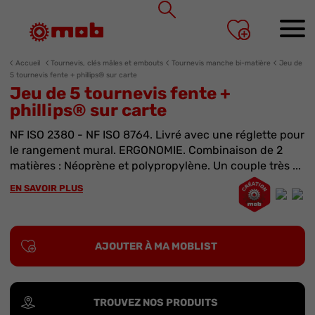
Panneau de gestion des cookies
Accueil
Tournevis, clés mâles et embouts
Tournevis manche bi-matière
Jeu de
5 tournevis fente + phillips® sur carte
Jeu de 5 tournevis fente +
phillips® sur carte
NF ISO 2380 - NF ISO 8764. Livré avec une réglette pour
le rangement mural. ERGONOMIE. Combinaison de 2
matières : Néoprène et polypropylène. Un couple très ...
EN SAVOIR PLUS
AJOUTER À MA MOBLIST
TROUVEZ NOS PRODUITS