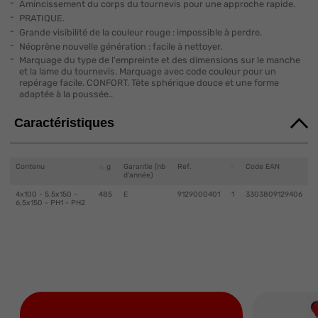
Amincissement du corps du tournevis pour une approche rapide.
PRATIQUE.
Grande visibilité de la couleur rouge : impossible à perdre.
Néoprène nouvelle génération : facile à nettoyer.
Marquage du type de l'empreinte et des dimensions sur le manche
et la lame du tournevis. Marquage avec code couleur pour un
repérage facile. CONFORT. Tête sphérique douce et une forme
adaptée à la poussée..
Caractéristiques
Contenu
g
Garantie (nb
Ref.
Code EAN
d'année)
4x100 - 5,5x150 -
485
E
9129000401
1
3303809129406
6,5x150 - PH1 - PH2