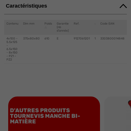
Caractéristiques
Contenu
Dim mm
Poids
Garantie
Ref.
Code EAN
(nb
d'année)
4x100 -
375x80x80
610
E
9127061201
1
3303800014848
5.5x125
-
6.5x150
- 8x150
- PZ1 -
PZ2
D'AUTRES PRODUITS
TOURNEVIS MANCHE BI-
MATIÈRE