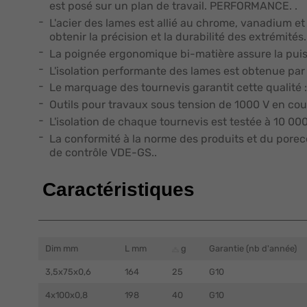
est posé sur un plan de travail. PERFORMANCE. .
L'acier des lames est allié au chrome, vanadium e
obtenir la précision et la durabilité des extrémités. 
La poignée ergonomique bi-matière assure la puis
L'isolation performante des lames est obtenue par 
Le marquage des tournevis garantit cette qualité 
Outils pour travaux sous tension de 1000 V en cour
L'isolation de chaque tournevis est testée à 10 000 
La conformité à la norme des produits et du porece
de contrôle VDE-GS..
Caractéristiques
Dim mm
L mm
g
Garantie (nb d'année)
3,5x75x0,6
164
25
G10
4x100x0,8
198
40
G10