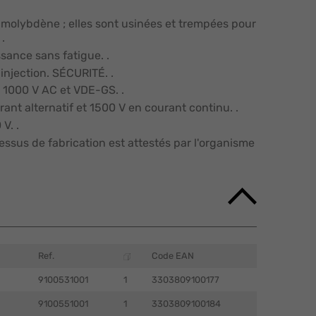
t molybdène ; elles sont usinées et trempées pour
.
sance sans fatigue. .
injection. SÉCURITÉ. .
: 1000 V AC et VDE-GS. .
ant alternatif et 1500 V en courant continu. .
V. .
ssus de fabrication est attestés par l'organisme
Ref.
Code EAN
9100531001
1
3303809100177
9100551001
1
3303809100184