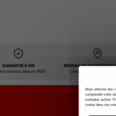
GARANTIE À VIE
RÉSEAU DE DISTRIBUTE
tre service depuis 1920
L’expertise à portée de
Nous utilisons des c
comprendre votre uti
souhaitez activer. P
cookie dans nos men