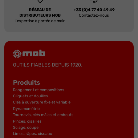
RÉSEAU DE
+33 (0)4 77 40 49 49
DISTRIBUTEURS MOB
Contactez-nous
L’expertise à portée de main
OUTILS FIABLES DEPUIS 1920.
Produits
Rangement et compositions
Cliquets et douilles
Clés à ouverture fixe et variable
Dynamométrie
Tournevis, clés mâles et embouts
Pinces, cisailles
Sciage, coupe
Limes, râpes, ciseaux