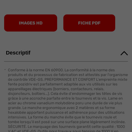
IMAGES HD
FICHE PDF
Descriptif
Conforme à la norme EN 60900. La conformité à la norme des
produits et du processus de fabrication est attestés par l'organisme
de contrôle VDE-GS. PREFORMANCE ET CONFORT L'empreinte mixte
fente pozidriv est parfaitement adaptée aux vis utilisés sur les
appareillages électriques (borniers, contacteurs, relais,
disjoncteurs, boîtiers...). Cela évite d'endommager les têtes de vis
grâce à une accroche parfaite entre le tournevis et la vis. Lame en
acier au chrome vanadium molybdène poru une durée de vie plus
grande. Le manche ergonomique avec 2 matières et sa forme
hexalobée apportent puissance et adhérence pour des utilisations
intensives. La forme du manche évite que le tournevis roule et
tombe lorsqu'il est posé sur une surface plane légèrement inclinée.
SÉCURITÉ. Le marquage des tournevis garantit cette qualité : 1000
V AC et VDE-GS. Outils pour travaux sous tension de 1000 V en