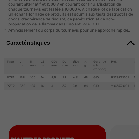
courant alternatif et 1500 V en courant continu. L'isolation de
chaque tournevis est testée à 10 000 V. À chaque lot de fabrication
un échantillonnage de produits est soumis aux tests destructifs de
chocs, d'adhérence de l'isolant, de pénétration et de non-
propagation de la flamme dans l'isolant. RAPIDITÉ.
Amincissement du corps du tournevis pour une approche rapide..
Caractéristiques
Type
L
l1
L2
ØDa
Db
ØDc
Garantie
Ref.
mm
mm
mm
mm
mm
mm
g
(nb
d'année)
PZF1
198
100
16
4,5
28
6,3
45
G10
9103521001
1
PZF2
232
125
16
6
33
7,8
80
G10
9103531001
1