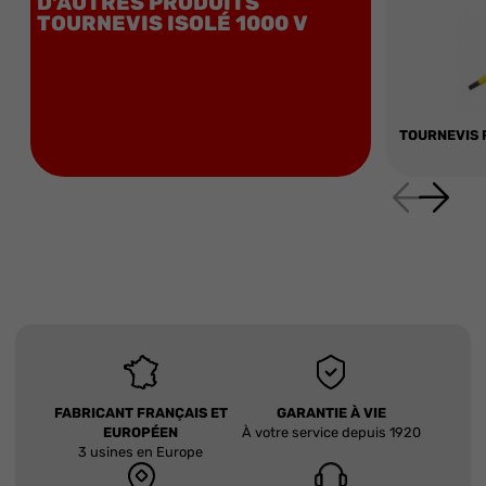
D'AUTRES PRODUITS
TOURNEVIS ISOLÉ 1000 V
TOURNEVIS F
FABRICANT FRANÇAIS ET
GARANTIE À VIE
EUROPÉEN
À votre service depuis 1920
3 usines en Europe