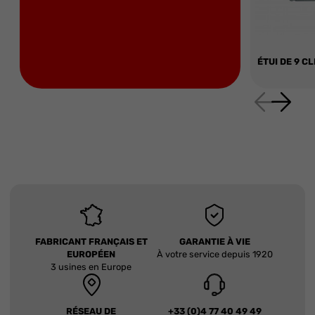
ÉTUI DE 9 C
FABRICANT FRANÇAIS ET
GARANTIE À VIE
EUROPÉEN
À votre service depuis 1920
3 usines en Europe
RÉSEAU DE
+33 (0)4 77 40 49 49