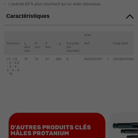
r spécial 20 % plus résistant qu’un acier classique..
Caractéristiques
Vrac
Contenu
L
H
E
g
Garantie
Ref.
Code EAN
étui
mm
mm
(nb
mm
d'année)
x9 : 1,5
37
73
27
250
E
9052010101
1
330380905200
- 2 - 2,5
- 3 - 4 -
5 - 6 - 8
- 10
D'AUTRES PRODUITS CLÉS
MÂLES PROTANIUM