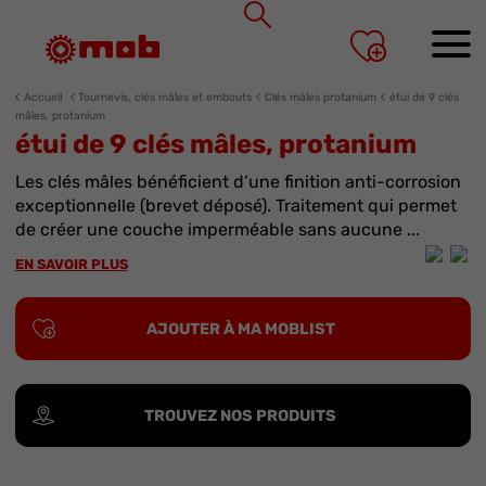
Panneau de gestion des cookies
Accueil
Tournevis, clés mâles et embouts
Clés mâles protanium
étui de 9 clés
mâles, protanium
étui de 9 clés mâles, protanium
Les clés mâles bénéficient d’une finition anti-corrosion
exceptionnelle (brevet déposé). Traitement qui permet
de créer une couche imperméable sans aucune ...
EN SAVOIR PLUS
AJOUTER À MA MOBLIST
TROUVEZ NOS PRODUITS