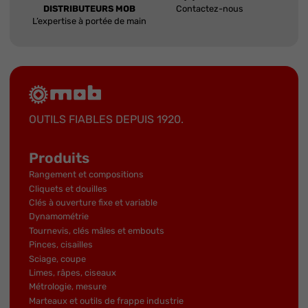
DISTRIBUTEURS MOB
Contactez-nous
L’expertise à portée de main
OUTILS FIABLES DEPUIS 1920.
Produits
Rangement et compositions
Cliquets et douilles
Clés à ouverture fixe et variable
Dynamométrie
Tournevis, clés mâles et embouts
Pinces, cisailles
Sciage, coupe
Limes, râpes, ciseaux
Métrologie, mesure
Marteaux et outils de frappe industrie