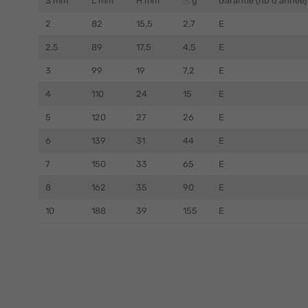
S mm
L mm
H mm
g
Garantie (nb d'année)
2
82
15,5
2,7
E
2,5
89
17,5
4,5
E
3
99
19
7,2
E
4
110
24
15
E
5
120
27
26
E
6
139
31
44
E
7
150
33
65
E
8
162
35
90
E
10
188
39
155
E