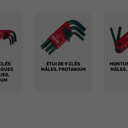
 CLÉS
ÉTUI DE 9 CLÉS
MONTUR
NGUES
MÂLES, PROTANIUM
MÂLES,
UES,
IUM