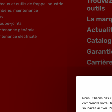
Trouvez
teaux et outils de frappe industrie
outils
mberie, maintenance
ux
La mar
oupe-joints
Actuali
ntenance générale
ntenance électricité
Catalo
Garanti
Carrièr
Nous utilisons des c
comprendre votre uti
souhaitez activer. P