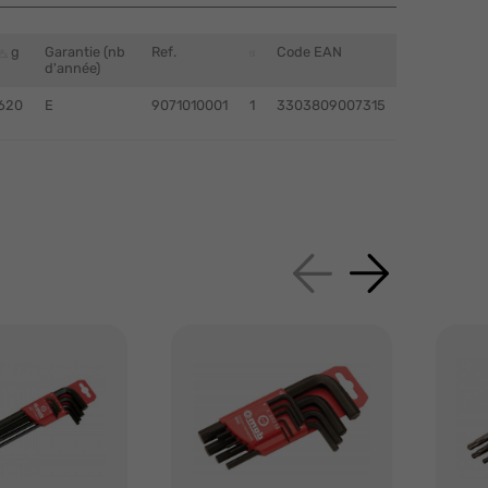
g
Garantie (nb
Ref.
Code EAN
d'année)
620
E
9071010001
1
3303809007315