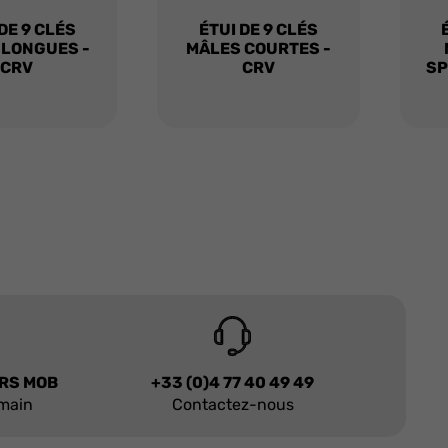
DE 9 CLÉS
ÉTUI DE 9 CLÉS
 LONGUES -
MÂLES COURTES -
CRV
CRV
SP
URS MOB
+33 (0)4 77 40 49 49
 main
Contactez-nous