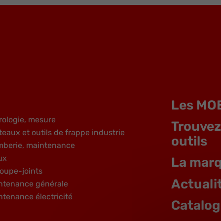
Les MO
rologie, mesure
Trouvez
teaux et outils de frappe industrie
outils
mberie, maintenance
ux
La mar
oupe-joints
Actuali
ntenance générale
ntenance électricité
Catalo