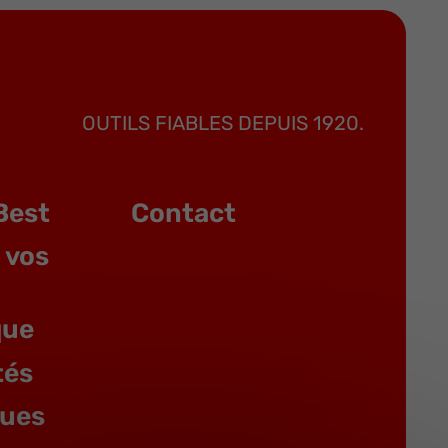
OUTILS FIABLES DEPUIS 1920.
Best
Contact
 vos
que
tés
gues