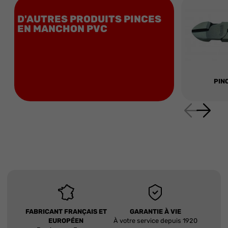
D'AUTRES PRODUITS PINCES
EN MANCHON PVC
PIN
FABRICANT FRANÇAIS ET
GARANTIE À VIE
EUROPÉEN
À votre service depuis 1920