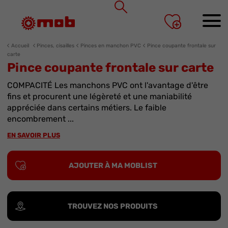
Panneau de gestion des cookies
Accueil
Pinces, cisailles
Pinces en manchon PVC
Pince coupante frontale sur
carte
Pince coupante frontale sur carte
COMPACITÉ Les manchons PVC ont l'avantage d'être
fins et procurent une légèreté et une maniabilité
appréciée dans certains métiers. Le faible
encombrement ...
EN SAVOIR PLUS
AJOUTER À MA MOBLIST
TROUVEZ NOS PRODUITS