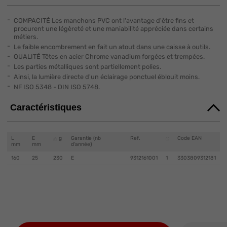
COMPACITÉ Les manchons PVC ont l'avantage d'être fins et
procurent une légèreté et une maniabilité appréciée dans certains
métiers.
Le faible encombrement en fait un atout dans une caisse à outils.
QUALITÉ Têtes en acier Chrome vanadium forgées et trempées.
Les parties métalliques sont partiellement polies.
Ainsi, la lumière directe d'un éclairage ponctuel éblouit moins.
NF ISO 5348 - DIN ISO 5748.
Caractéristiques
L
E
g
Garantie (nb
Ref.
Code EAN
mm
mm
d'année)
160
25
230
E
9312161001
1
3303809312181