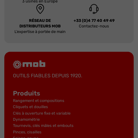
3 usines en Europe
RÉSEAU DE
+33 (0)4 77 40 49 49
DISTRIBUTEURS MOB
Contactez-nous
L’expertise à portée de main
OUTILS FIABLES DEPUIS 1920.
Produits
Rangement et compositions
Cliquets et douilles
Clés à ouverture fixe et variable
Dynamométrie
Tournevis, clés mâles et embouts
Pinces, cisailles