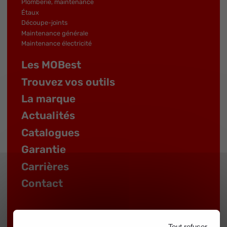
Plomberie, maintenance
Étaux
Découpe-joints
Maintenance générale
Maintenance électricité
Les MOBest
Trouvez vos outils
La marque
Actualités
Catalogues
Garantie
Carrières
Contact
Tout refuser