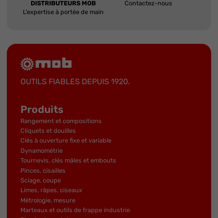
DISTRIBUTEURS MOB
Contactez-nous
L’expertise à portée de main
OUTILS FIABLES DEPUIS 1920.
Produits
Rangement et compositions
Cliquets et douilles
Clés à ouverture fixe et variable
Dynamométrie
Tournevis, clés mâles et embouts
Pinces, cisailles
Sciage, coupe
Limes, râpes, ciseaux
Métrologie, mesure
Marteaux et outils de frappe industrie