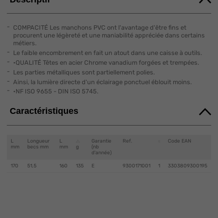
COMPACITÉ Les manchons PVC ont l'avantage d'être fins et
procurent une légèreté et une maniabilité appréciée dans certains
métiers.
Le faible encombrement en fait un atout dans une caisse à outils.
•QUALITÉ Têtes en acier Chrome vanadium forgées et trempées.
Les parties métalliques sont partiellement polies.
Ainsi, la lumière directe d'un éclairage ponctuel éblouit moins.
•NF ISO 9655 - DIN ISO 5745.
Caractéristiques
L
Longueur
L
Garantie
Ref.
Code EAN
mm
becs mm
mm
g
(nb
d'année)
170
51,5
160
135
E
9300171001
1
3303809300195