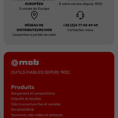
EUROPÉEN
À votre service depuis 1920
3 usines en Europe
RÉSEAU DE
+33 (0)4 77 40 49 49
DISTRIBUTEURS MOB
Contactez-nous
L’expertise à portée de main
OUTILS FIABLES DEPUIS 1920.
Produits
Rangement et compositions
Cliquets et douilles
Clés à ouverture fixe et variable
Dynamométrie
Tournevis, clés mâles et embouts