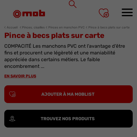
Panneau de gestion des cookies
Accueil
Pinces, cisailles
Pinces en manchon PVC
Pince à becs plats sur carte
Pince à becs plats sur carte
COMPACITÉ Les manchons PVC ont l'avantage d'être
fins et procurent une légèreté et une maniabilité
appréciée dans certains métiers. Le faible
encombrement ...
EN SAVOIR PLUS
AJOUTER À MA MOBLIST
TROUVEZ NOS PRODUITS