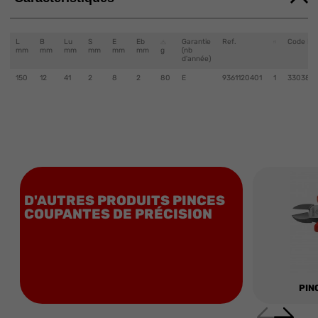
L
B
Lu
S
E
Eb
Garantie
Ref.
Code EA
mm
mm
mm
mm
mm
mm
g
(nb
d'année)
150
12
41
2
8
2
80
E
9361120401
1
330380
D'AUTRES PRODUITS PINCES
COUPANTES DE PRÉCISION
PIN