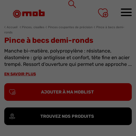
Panneau de gestion des cookies
Accueil
Pinces, cisailles
Pinces coupantes de précision
Pince à becs demi-
ronds
Pince à becs demi-ronds
Manche bi-matière, polypropylène : résistance,
élastomère : grip antiglisse et confort, tête fine en acier
trempé. Ressort d'ouverture qui permet une approche ...
EN SAVOIR PLUS
AJOUTER À MA MOBLIST
TROUVEZ NOS PRODUITS