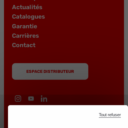
Actualités
Catalogues
Garantie
Carrières
Contact
ESPACE DISTRIBUTEUR
MOB est une marque du groupe
NOVALIA
|
Tout refuser
Marques partenaires :
mondelin.fr
-
leborgne.fr
Mentions légales