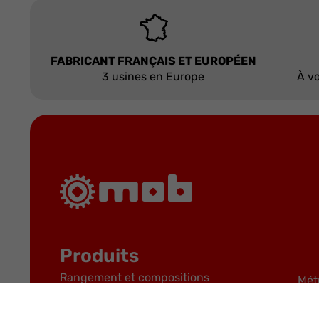
FABRICANT FRANÇAIS ET EUROPÉEN
3 usines en Europe
À vo
Produits
Rangement et compositions
Mét
Cliquets et douilles
Mar
Clés à ouverture fixe et variable
Plo