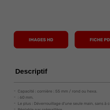
IMAGES HD
FICHE P
Descriptif
Capacité : cornière : 55 mm / rond ou hexa.
: 60 mm.
Le plus : Déverrouillage d'une seule main, sans à c
Réglable par crémaillère.