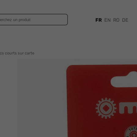
FR
EN
RO
DE
cs courts sur carte