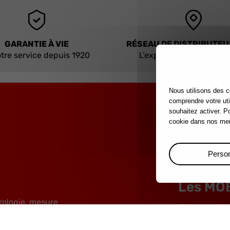
GARANTIE À VIE
RÉSEAU DE DISTRIBUTE
tre service depuis 1920
L’expertise à portée de
Nous utilisons des c
comprendre votre uti
souhaitez activer. P
cookie dans nos men
Person
Les MO
rologie, mesure
Trouvez
teaux et outils de frappe industrie
outils
mberie, maintenance