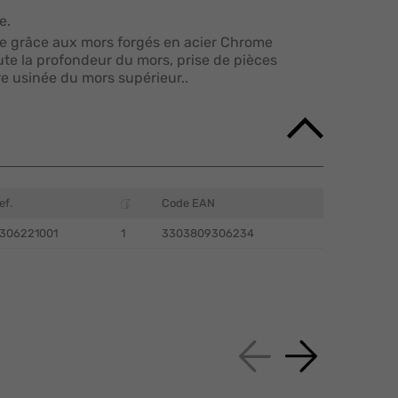
e.
re grâce aux mors forgés en acier Chrome
te la profondeur du mors, prise de pièces
ure usinée du mors supérieur..
ef.
Code EAN
306221001
1
3303809306234