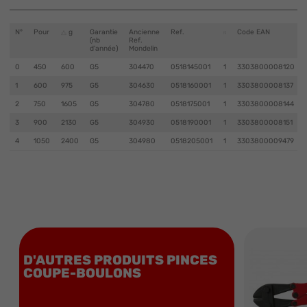
N°
Pour
g
Garantie
Ancienne
Ref.
Code EAN
(nb
Ref.
d'année)
Mondelin
0
450
600
G5
304470
0518145001
1
3303800008120
1
600
975
G5
304630
0518160001
1
3303800008137
2
750
1605
G5
304780
0518175001
1
3303800008144
3
900
2130
G5
304930
0518190001
1
3303800008151
4
1050
2400
G5
304980
0518205001
1
3303800009479
D'AUTRES PRODUITS PINCES
COUPE-BOULONS