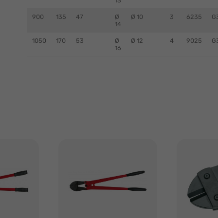
13
900
135
47
Ø
Ø 10
3
6235
G
14
1050
170
53
Ø
Ø 12
4
9025
G
16