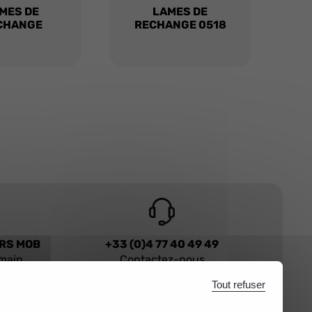
MES DE
LAMES DE
CHANGE
RECHANGE 0518
URS MOB
+33 (0)4 77 40 49 49
 main
Contactez-nous
Tout refuser