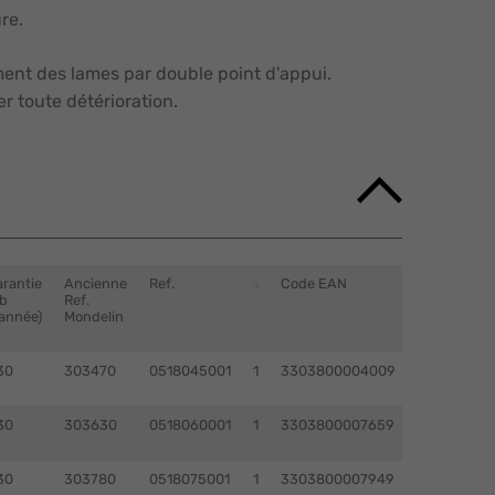
re.
ent des lames par double point d'appui.
er toute détérioration.
rantie
Ancienne
Ref.
Code EAN
b
Ref.
année)
Mondelin
30
303470
0518045001
1
3303800004009
30
303630
0518060001
1
3303800007659
30
303780
0518075001
1
3303800007949