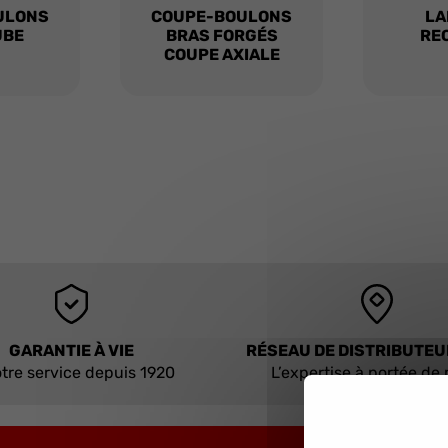
ULONS
COUPE-BOULONS
LA
UBE
BRAS FORGÉS
RE
COUPE AXIALE
GARANTIE À VIE
RÉSEAU DE DISTRIBUTE
tre service depuis 1920
L’expertise à portée de