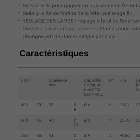
Bras cintrés pour gagner en puissance de fermetu
Belle qualité de finition de la tête : polissage fin.
RÉGLAGE DES LAMES : réglage latéral de l’écartem
Conseil : laisser un jour entre les 2 lames pour évit
Changement des lames simple par 2 vis..
Caractéristiques
L mm
Épaisseur
Capacité
N°
g
Ga
mm
de coupe
(n
maxi 140
d'
daN/mm2
450
130
35
Ø
Ø 6
0
1500
G
8
600
135
40
Ø
Ø 8
1
2570
G
10
750
135
43
Ø
Ø 9
2
4050
G