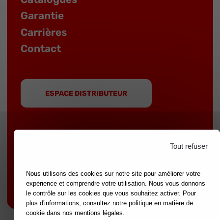
Garantie
Carrières
Contact
ESPACE DISTRIBUTEUR
Tout refuser
MOB est une marque du groupe
NOVALIA
|
Marques partenaires :
mondelin.fr
-
leborgne.fr
Nous utilisons des cookies sur notre site pour améliorer votre
expérience et comprendre votre utilisation. Nous vous donnons
Mentions légales
le contrôle sur les cookies que vous souhaitez activer. Pour
plus d'informations, consultez notre politique en matière de
cookie dans nos mentions légales.