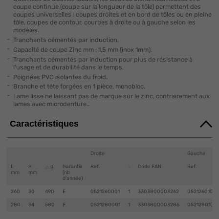
coupe continue (coupe sur la longueur de la tôle) permettent des
coupes universelles : coupes droites et en bord de tôles ou en pleine
tôle, coupes de contour, courbes à droite ou à gauche selon les
modèles.
Tranchants cémentés par induction.
Capacité de coupe Zinc mm : 1,5 mm (inox 1mm).
Tranchants cémentés par induction pour plus de résistance à
l’usage et de durabilité dans le temps.
Poignées PVC isolantes du froid.
Branche et tête forgées en 1 pièce, monobloc.
Lame lisse ne laissant pas de marque sur le zinc, contrairement aux
lames avec microdenture..
Caractéristiques
Droite
Gauche
L
B
g
Garantie
Ref.
Code EAN
Ref.
mm
mm
(nb
d'année)
260
30
490
E
0521260001
1
3303800003262
0521260101
280
34
580
E
0521280001
1
3303800003286
0521280101