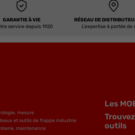
GARANTIE À VIE
RÉSEAU DE DISTRIBUTE
tre service depuis 1920
L’expertise à portée de
Les MO
rologie, mesure
Trouvez
teaux et outils de frappe industrie
outils
mberie, maintenance