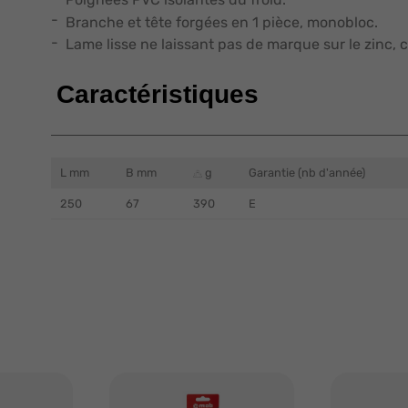
Branche et tête forgées en 1 pièce, monobloc.
Lame lisse ne laissant pas de marque sur le zinc,
Caractéristiques
L mm
B mm
g
Garantie (nb d'année)
250
67
390
E