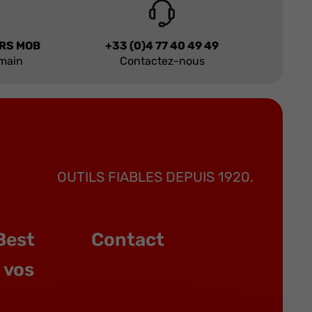
URS MOB
+33 (0)4 77 40 49 49
 main
Contactez-nous
OUTILS FIABLES DEPUIS 1920.
Best
Contact
 vos