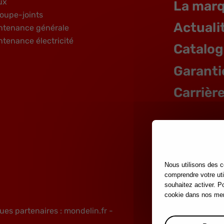
ux
La mar
oupe-joints
Actuali
ntenance générale
ntenance électricité
Catalo
Garanti
Carrièr
Nous utilisons des c
comprendre votre uti
souhaitez activer. P
cookie dans nos men
ues partenaires :
mondelin.fr
-
Mentions lég