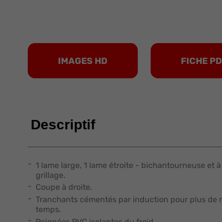
IMAGES HD
FICHE P
Descriptif
1 lame large, 1 lame étroite - bichantourneuse et
grillage.
Coupe à droite.
Tranchants cémentés par induction pour plus de ré
temps.
Poignées PVC isolantes du froid.