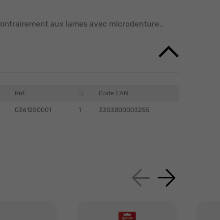
 contrairement aux lames avec microdenture..
Ref.
Code EAN
0361250001
1
3303800003255