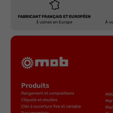
FABRICANT FRANÇAIS ET EUROPÉEN
3 usines en Europe
À vo
Produits
Rangement et compositions
Mét
Cliquets et douilles
Mar
Clés à ouverture fixe et variable
Plo
Dynamométrie