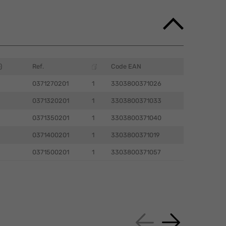
)
Ref.
Code EAN
0371270201
1
3303800371026
0371320201
1
3303800371033
0371350201
1
3303800371040
0371400201
1
3303800371019
0371500201
1
3303800371057