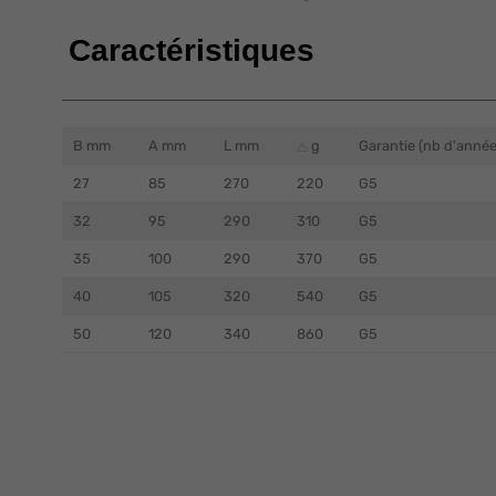
Caractéristiques
B mm
A mm
L mm
g
Garantie (nb d'année
27
85
270
220
G5
32
95
290
310
G5
35
100
290
370
G5
40
105
320
540
G5
50
120
340
860
G5