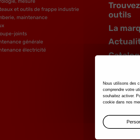
rologie, mesure
Trouvez
teaux et outils de frappe industrie
outils
mberie, maintenance
ux
La mar
oupe-joints
Actuali
ntenance générale
ntenance électricité
Catalo
Garanti
Carrièr
Nous utilisons des c
comprendre votre uti
souhaitez activer. P
cookie dans nos men
Person