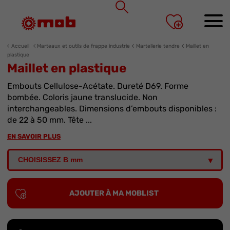
Panneau de gestion des cookies
Accueil
Marteaux et outils de frappe industrie
Martellerie tendre
Maillet en
plastique
Maillet en plastique
Embouts Cellulose-Acétate. Dureté D69. Forme
bombée. Coloris jaune translucide. Non
interchangeables. Dimensions d’embouts disponibles :
de 22 à 50 mm. Tête ...
EN SAVOIR PLUS
AJOUTER À MA MOBLIST