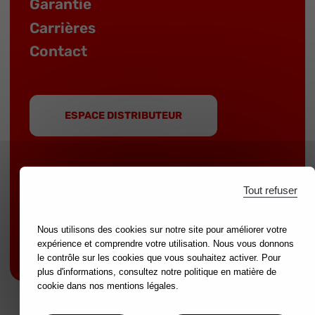
Garantie
Carrières
Contact
ESPACE DISTRIBUTEUR
Tout refuser
MOB est une marque du groupe
NOVALIA
|
Marques partenaires :
mondelin.fr
-
leborgne.fr
Nous utilisons des cookies sur notre site pour améliorer votre
expérience et comprendre votre utilisation. Nous vous donnons
Mentions légales
le contrôle sur les cookies que vous souhaitez activer. Pour
plus d'informations, consultez notre politique en matière de
cookie dans nos mentions légales.