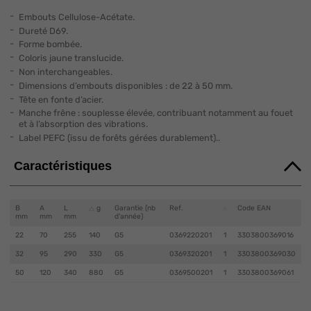
Embouts Cellulose-Acétate.
Dureté D69.
Forme bombée.
Coloris jaune translucide.
Non interchangeables.
Dimensions d’embouts disponibles : de 22 à 50 mm.
Tête en fonte d’acier.
Manche frêne : souplesse élevée, contribuant notamment au fouet
et à l’absorption des vibrations.
Label PEFC (issu de forêts gérées durablement)..
Caractéristiques
B
A
L
g
Garantie (nb
Ref.
Code EAN
mm
mm
mm
d'année)
22
70
255
140
G5
0369220201
1
3303800369016
32
95
290
330
G5
0369320201
1
3303800369030
50
120
340
880
G5
0369500201
1
3303800369061