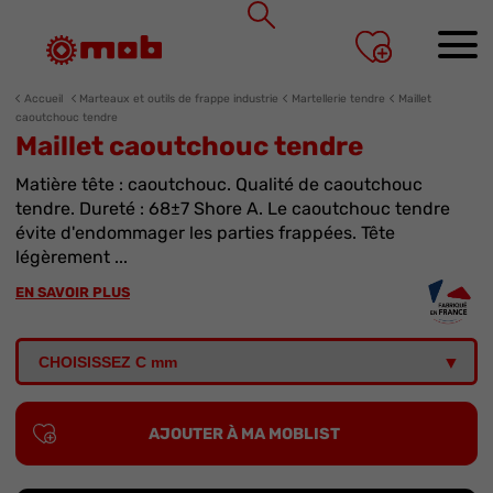
Panneau de gestion des cookies
Accueil
Marteaux et outils de frappe industrie
Martellerie tendre
Maillet
caoutchouc tendre
Maillet caoutchouc tendre
Matière tête : caoutchouc. Qualité de caoutchouc
tendre. Dureté : 68±7 Shore A. Le caoutchouc tendre
évite d'endommager les parties frappées. Tête
légèrement ...
EN SAVOIR PLUS
AJOUTER À MA MOBLIST