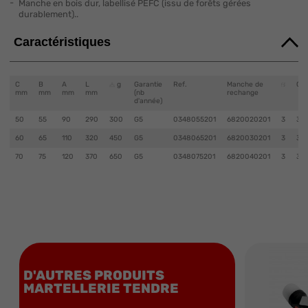
Manche en bois dur, labellisé PEFC (issu de forêts gérées
durablement)..
Caractéristiques
C
B
A
L
g
Garantie
Ref.
Manche de
Co
mm
mm
mm
mm
(nb
rechange
d'année)
50
55
90
290
300
G5
0348055201
6820020201
3
33
60
65
110
320
450
G5
0348065201
6820030201
3
33
70
75
120
370
650
G5
0348075201
6820040201
3
33
D'AUTRES PRODUITS
MARTELLERIE TENDRE