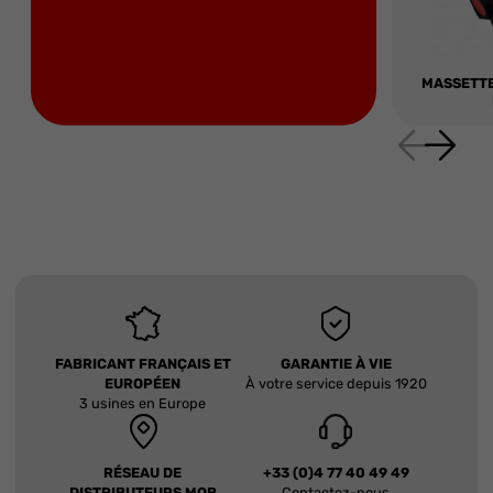
MASSETT
FABRICANT FRANÇAIS ET
GARANTIE À VIE
EUROPÉEN
À votre service depuis 1920
3 usines en Europe
RÉSEAU DE
+33 (0)4 77 40 49 49
DISTRIBUTEURS MOB
Contactez-nous