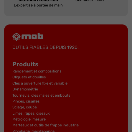
L’expertise à portée de main
OUTILS FIABLES DEPUIS 1920.
Produits
Rangement et compositions
Cliquets et douilles
Clés à ouverture fixe et variable
Dynamométrie
Tournevis, clés mâles et embouts
Pinces, cisailles
Sciage, coupe
Limes, râpes, ciseaux
Métrologie, mesure
Marteaux et outils de frappe industrie
Plomberie, maintenance