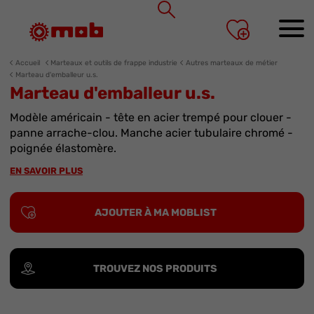
Panneau de gestion des cookies
Accueil
Marteaux et outils de frappe industrie
Autres marteaux de métier
Marteau d'emballeur u.s.
Marteau d'emballeur u.s.
Modèle américain - tête en acier trempé pour clouer -
panne arrache-clou. Manche acier tubulaire chromé -
poignée élastomère.
EN SAVOIR PLUS
AJOUTER À MA MOBLIST
TROUVEZ NOS PRODUITS