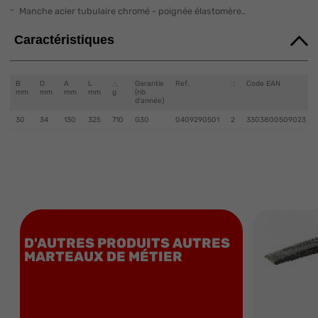
Manche acier tubulaire chromé - poignée élastomère..
Caractéristiques
B
D
A
L
Garantie
Ref.
Code EAN
mm
mm
mm
mm
g
(nb
d'année)
30
34
130
325
710
G30
0409290501
2
3303800509023
D'AUTRES PRODUITS AUTRES
MARTEAUX DE MÉTIER