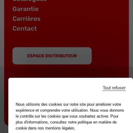
Garantie
Carrières
Contact
ESPACE DISTRIBUTEUR
Tout refuser
MOB est une marque du groupe
NOVALIA
|
Marques partenaires :
mondelin.fr
-
leborgne.fr
Nous utilisons des cookies sur notre site pour améliorer votre
expérience et comprendre votre utilisation. Nous vous donnons
Mentions légales
le contrôle sur les cookies que vous souhaitez activer. Pour
plus d'informations, consultez notre politique en matière de
cookie dans nos mentions légales.