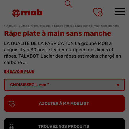
Panneau de gestion des cookies
Accueil
Limes, râpes, ciseaux
Râpes à bois
Râpe plate à main sans manche
Râpe plate à main sans manche
LA QUALITÉ DE LA FABRICATION Le groupe MOB a
acquis il y a 30 ans le leader européen des limes et
râpes, TALABOT. L'acier des râpes est moins chargé en
carbone ...
EN SAVOIR PLUS
AJOUTER À MA MOBLIST
TROUVEZ NOS PRODUITS