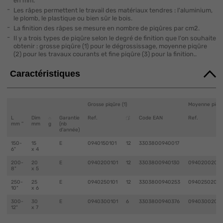
en mm.
Les râpes permettent le travail des matériaux tendres : l'aluminium,
le plomb, le plastique ou bien sûr le bois.
La finition des râpes se mesure en nombre de piqûres par cm2.
Il y a trois types de piqûre selon le degré de finition que l'on souhaite
obtenir : grosse piqûre (1) pour le dégrossissage, moyenne piqûre
(2) pour les travaux courants et fine piqûre (3) pour la finition..
Caractéristiques
Grosse piqûre (1)
Moyenne piqûr
L
Dim
Garantie
Ref.
Code EAN
Ref.
mm ''
mm
g
(nb
d'année)
150-
15
E
0940150101
12
3303800940017
6"
x 4
200-
20
E
0940200101
12
3303800940130
0940200201
8"
x 5
250-
25
E
0940250101
12
3303800940253
0940250201
10"
x 6
300-
30
E
0940300101
6
3303800940376
0940300201
12"
x 7