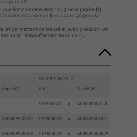
ûres par cm2.
on que l'on souhaite obtenir : grosse piqûre (1)
 travaux courants et fine piqûre (3) pour la
lief permettant de travailler avec précision, et
piration et l'échauffement de la main..
Moyenne piqûre (2)
Code EAN
Ref.
Code EAN
0941158201
6
3303809509123
3303809509314
0941208201
6
3303809509321
3303809509512
0941258201
6
3303809509529