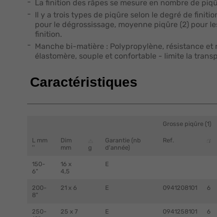
La finition des râpes se mesure en nombre de piq
Il y a trois types de piqûre selon le degré de finiti
pour le dégrossissage, moyenne piqûre (2) pour les
finition.
Manche bi-matière : Polypropylène, résistance et re
élastomère, souple et confortable - limite la trans
Caractéristiques
Grosse piqûre (1)
L mm
Dim
Garantie (nb
Ref.
''
mm
g
d'année)
150-
16 x
E
6"
4,5
200-
21 x 6
E
0941208101
6
8"
250-
25 x 7
E
0941258101
6