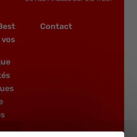
Best
Contact
 vos
que
tés
gues
e
es