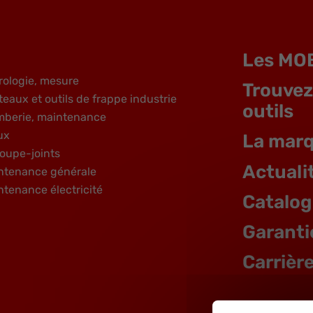
Les MO
rologie, mesure
Trouvez
teaux et outils de frappe industrie
outils
mberie, maintenance
ux
La mar
oupe-joints
Actuali
ntenance générale
ntenance électricité
Catalo
Garanti
Carrièr