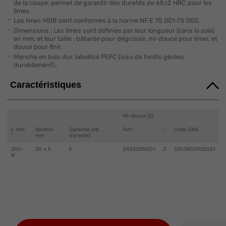
de la coupe, permet de garantir des duretés de 65±2 HRC pour les
limes.
Les limes MOB sont conformes à la norme NF E 75 001-75 002.
Dimensions : Les limes sont définies par leur longueur (sans la soie)
en mm, et leur taille : bâtarde pour dégrossir, mi-douce pour limer, et
douce pour finir.
Manche en bois dur, labellisé PEFC (issu de forêts gérées
durablement)..
Caractéristiques
Mi-douce (2)
L mm
Section
Garantie (nb
Ref.
Code EAN
''
mm
d'année)
200-
20 x 5
E
092520M201
3
3303800925021
8''