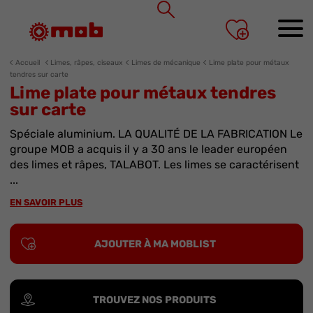
Panneau de gestion des cookies
Accueil
Limes, râpes, ciseaux
Limes de mécanique
Lime plate pour métaux
tendres sur carte
Lime plate pour métaux tendres
sur carte
Spéciale aluminium. LA QUALITÉ DE LA FABRICATION Le
groupe MOB a acquis il y a 30 ans le leader européen
des limes et râpes, TALABOT. Les limes se caractérisent
...
EN SAVOIR PLUS
AJOUTER À MA MOBLIST
TROUVEZ NOS PRODUITS