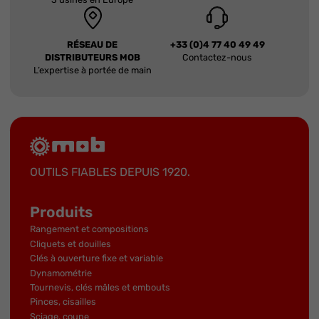
RÉSEAU DE
+33 (0)4 77 40 49 49
DISTRIBUTEURS MOB
Contactez-nous
L’expertise à portée de main
OUTILS FIABLES DEPUIS 1920.
Produits
Rangement et compositions
Cliquets et douilles
Clés à ouverture fixe et variable
Dynamométrie
Tournevis, clés mâles et embouts
Pinces, cisailles
Sciage, coupe