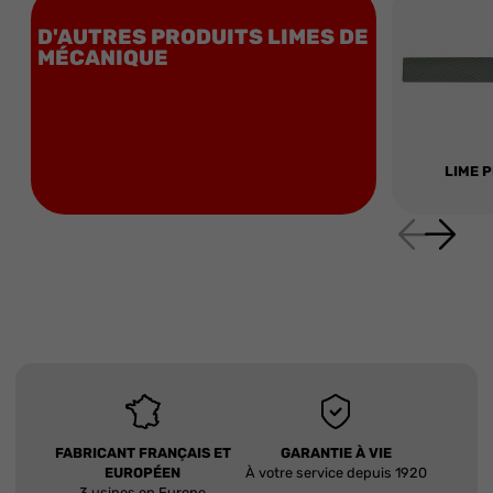
D'AUTRES PRODUITS LIMES DE
MÉCANIQUE
LIME 
FABRICANT FRANÇAIS ET
GARANTIE À VIE
EUROPÉEN
À votre service depuis 1920
3 usines en Europe