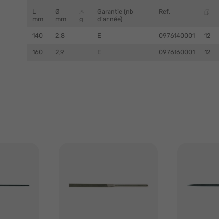
L
Ø
Garantie (nb
Ref.
mm
mm
g
d'année)
140
2,8
E
0976140001
12
160
2,9
E
0976160001
12