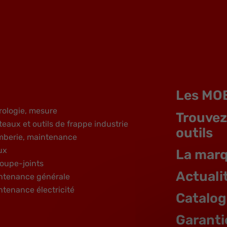
Les MO
rologie, mesure
Trouvez
teaux et outils de frappe industrie
outils
mberie, maintenance
ux
La mar
oupe-joints
Actuali
ntenance générale
ntenance électricité
Catalo
Garanti