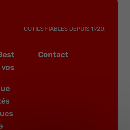
OUTILS FIABLES DEPUIS 1920.
Best
Contact
 vos
que
tés
gues
e