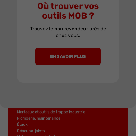
Où trouver vos
outils MOB ?
Trouvez le bon revendeur près de
OUTILS FIABLES DEPUIS 1920.
chez vous.
Produits
EN SAVOIR PLUS
Rangement et compositions
Cliquets et douilles
Clés à ouverture fixe et variable
Dynamométrie
Tournevis, clés mâles et embouts
Pinces, cisailles
Sciage, coupe
Limes, râpes, ciseaux
Métrologie, mesure
Marteaux et outils de frappe industrie
Plomberie, maintenance
Étaux
Découpe-joints