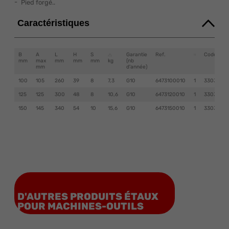
Pied forgé..
Caractéristiques
B
A
L
H
S
Garantie
Ref.
Code EAN
mm
max
mm
mm
mm
kg
(nb
mm
d'année)
100
105
260
39
8
7,3
G10
6473100010
1
33038064
125
125
300
48
8
10,6
G10
6473120010
1
33038064
150
145
340
54
10
15,6
G10
6473150010
1
33038064
D'AUTRES PRODUITS ÉTAUX
POUR MACHINES-OUTILS