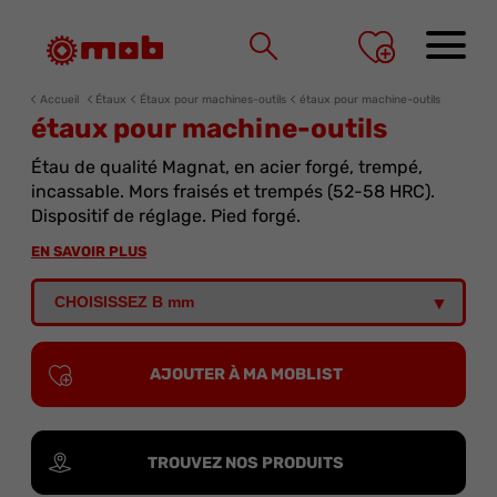
Panneau de gestion des cookies
Accueil
Étaux
Étaux pour machines-outils
étaux pour machine-outils
étaux pour machine-outils
Étau de qualité Magnat, en acier forgé, trempé,
incassable. Mors fraisés et trempés (52-58 HRC).
Dispositif de réglage. Pied forgé.
EN SAVOIR PLUS
AJOUTER À MA MOBLIST
TROUVEZ NOS PRODUITS