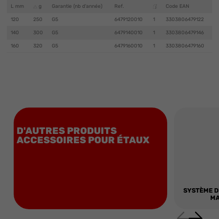
L mm
g
Garantie (nb d'année)
Ref.
Code EAN
120
250
G5
6479120010
1
3303806479122
140
300
G5
6479140010
1
3303806479146
160
320
G5
6479160010
1
3303806479160
D'AUTRES PRODUITS
ACCESSOIRES POUR ÉTAUX
SYSTÈME D
MA