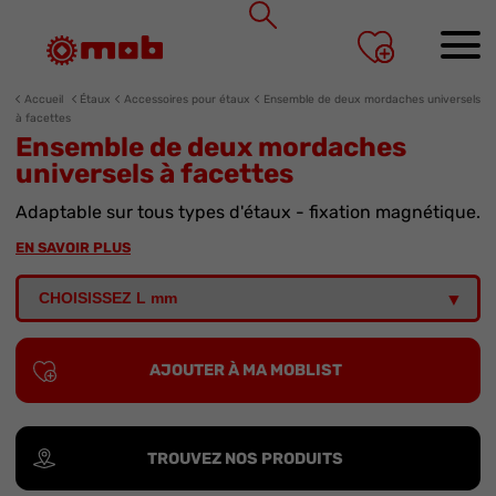
Panneau de gestion des cookies
Accueil
Étaux
Accessoires pour étaux
Ensemble de deux mordaches universels
à facettes
Ensemble de deux mordaches
universels à facettes
Adaptable sur tous types d'étaux - fixation magnétique.
EN SAVOIR PLUS
AJOUTER À MA MOBLIST
TROUVEZ NOS PRODUITS