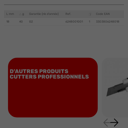
L mm
g
Garantie (nb d'année)
Ref.
Code EAN
18
40
G2
6248001001
1
3303806248018
D'AUTRES PRODUITS
CUTTERS PROFESSIONNELS