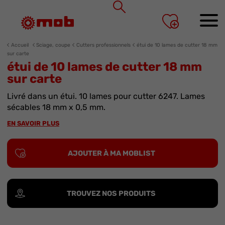
Panneau de gestion des cookies
Accueil
Sciage, coupe
Cutters professionnels
étui de 10 lames de cutter 18 mm
sur carte
étui de 10 lames de cutter 18 mm
sur carte
Livré dans un étui. 10 lames pour cutter 6247. Lames
sécables 18 mm x 0,5 mm.
EN SAVOIR PLUS
AJOUTER À MA MOBLIST
TROUVEZ NOS PRODUITS