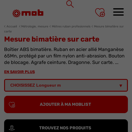
Panneau de gestion des cookies
Accueil
Métrologie, mesure
Mètres ruban profesionnels
Mesure bimatière sur
carte
Mesure bimatière sur carte
Boîtier ABS bimatière. Ruban en acier allié Manganèse
65Mn, protégé par un film nylon anti-abrasion. Bouton
de blocage. Agrafe ceinture. Dragonne. Sur carte. ...
EN SAVOIR PLUS
AJOUTER À MA MOBLIST
TROUVEZ NOS PRODUITS