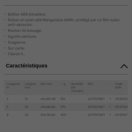
Boîtier ABS bimatière.
Ruban en acier allié Manganèse 65Mn, protégé par un film nylon
anti-abrasion.
Bouton de blocage.
Agrafe ceinture.
Dragonne.
Sur carte.
Classe II..
Caractéristiques
Longueur
Largeur
Dim mm
g
Garantie
Ref.
Code
m
mm
(nb
EAN
d'année)
3
16
60x60x38
120
6277031401
1
0012943
5
25
64x68x46
270
6277051401
1
0012950
8
25
84x78x50
400
6277081401
1
0012967