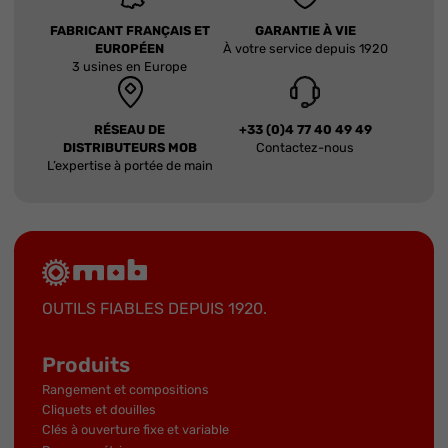
FABRICANT FRANÇAIS ET
GARANTIE À VIE
EUROPÉEN
À votre service depuis 1920
3 usines en Europe
RÉSEAU DE
+33 (0)4 77 40 49 49
DISTRIBUTEURS MOB
Contactez-nous
L’expertise à portée de main
OUTILS FIABLES DEPUIS 1920.
Produits
Rangement et compositions
Cliquets et douilles
Clés à ouverture fixe et variable