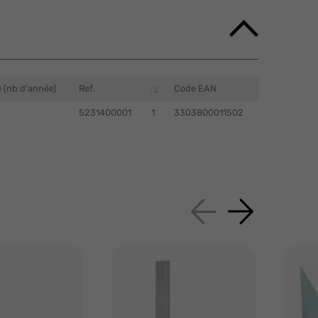
 (nb d'année)
Ref.
Code EAN
5231400001
1
3303800011502