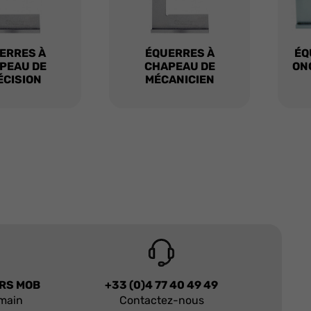
ERRES À
ÉQUERRES À
ÉQ
PEAU DE
CHAPEAU DE
ON
ÉCISION
MÉCANICIEN
URS MOB
+33 (0)4 77 40 49 49
 main
Contactez-nous