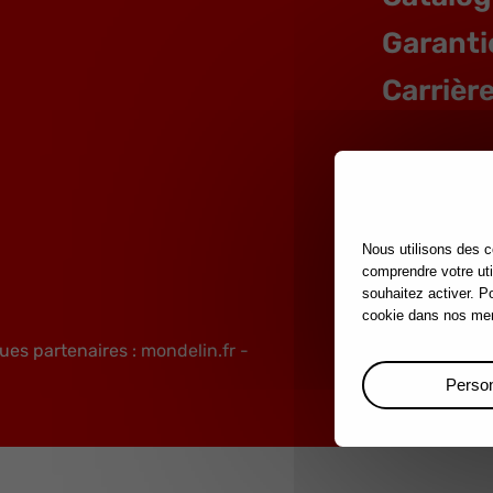
Garanti
Carrièr
Nous utilisons des c
comprendre votre uti
souhaitez activer. P
cookie dans nos men
ues partenaires :
mondelin.fr
-
Mentions lég
Person