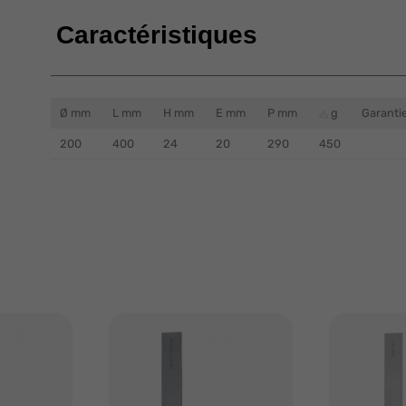
Caractéristiques
Ø mm
L mm
H mm
E mm
P mm
g
Garantie
200
400
24
20
290
450