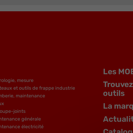
Les MO
rologie, mesure
Trouvez
teaux et outils de frappe industrie
outils
mberie, maintenance
ux
La mar
oupe-joints
Actuali
ntenance générale
ntenance électricité
Catalo