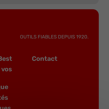
OUTILS FIABLES DEPUIS 1920.
Best
Contact
 vos
que
tés
gues